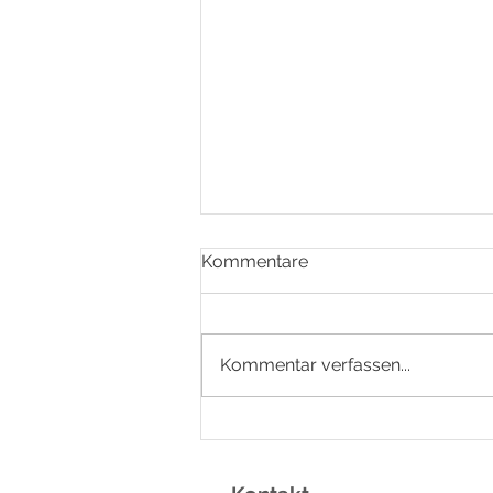
Kommentare
Kommentar verfassen...
HÄKEL - UND
LEDERGRIFFE: KREIERE
EINZIGARTIGE DIY-