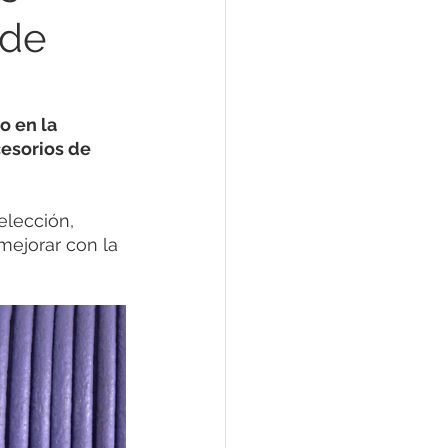
 de
o en la 
esorios de 
lección, 
mejorar con la 