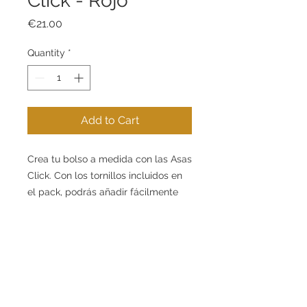
Click - Rojo
Price
€21.00
Quantity
*
Add to Cart
Crea tu bolso a medida con las Asas
Click. Con los tornillos incluidos en
el pack, podrás añadir fácilmente
las Asas Click a tu diseño.
Pack de 2 Asas de cuero fabricadas
siguiendo técnicas 100%
Contact
Information
.
artesanales
+34 621 269 853
How to Buy
.
info@eugeniogabarro.com
About Us
.