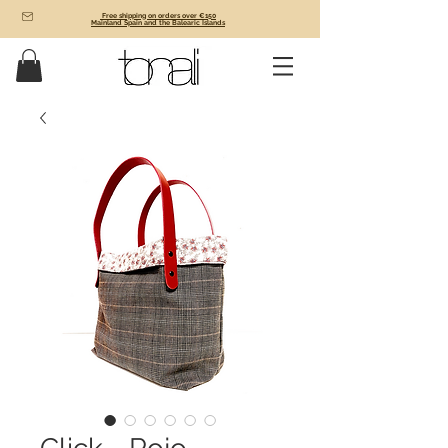
Free shipping on orders over €150
Mainland Spain and the Balearic Islands