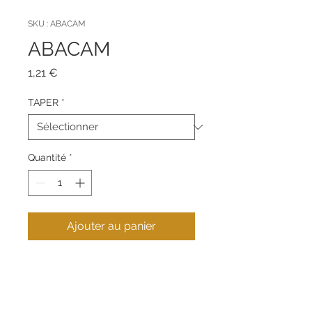
SKU : ABACAM
ABACAM
Prix
1,21 €
TAPER
*
Quantité
*
Ajouter au panier
Perle en zamak.