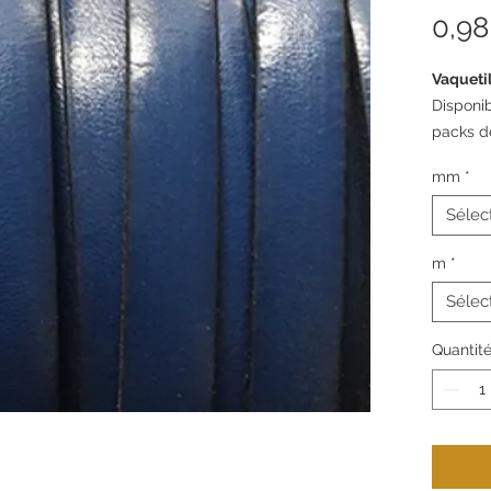
0,98
Vaqueti
Disponi
packs d
mm
*
Sélec
m
*
Sélec
Quantit