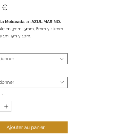
Prix
 €
lla Moldeada
en
AZUL MARINO.
ble en 3mm, 5mm, 8mm y 10mm -
e 1m, 5m y 10m.
tionner
tionner
é
*
Ajouter au panier