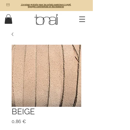
Livraison gratuite pour les achats supérieurs à 150€
Espagne continentale et Îles Baléares
BEIGE
Prix
0,86 €