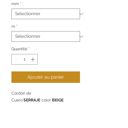
mm
*
m
*
Quantité
*
Ajouter au panier
Cordón de
Cuero
SERRAJE
color
BEIGE
.
Disponible en 4mm y 10mm de
diámetro - packs de 1m, 5m o 10m.