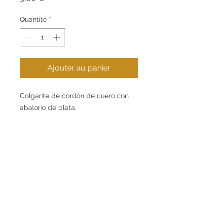
Quantité
*
Ajouter au panier
Colgante de cordón de cuero con
abalorio de plata.
Contact
Informations
.
+34 621 269 853
Guide d’achat
.
info@eugeniogabarro.com
À propos de nous
.
C/Gran Bretanya, 4,
Igualada (08700), Barcelona
Mon compte
Contacter