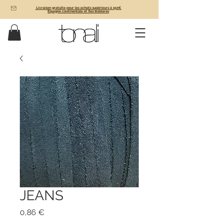
Livraison gratuite pour les achats supérieurs à 150€
Espagne continentale et Îles Baléares
JEANS
Prix
0,86 €