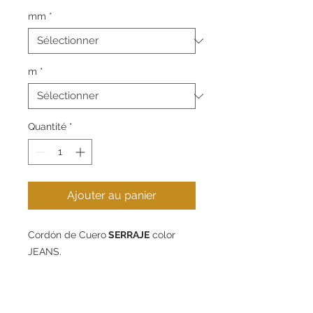
mm
*
m
*
Quantité
*
Ajouter au panier
Cordón de Cuero
SERRAJE
color
JEANS
.
Disponible en 4mm y 10mm de
diámetro - packs de 1m, 5m o 10m.