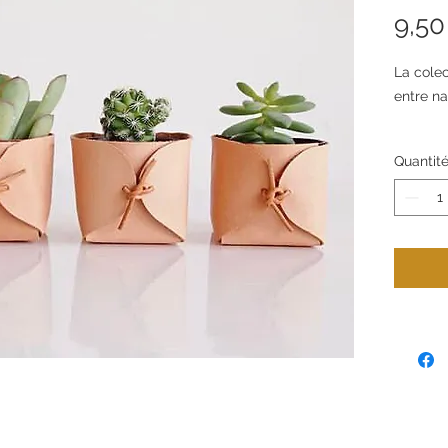
9,50
La cole
entre na
Estas p
Quantit
de cuer
vestir f
elegante
sus form
de la pi
detalle 
Elabora
taller c
macetas
sofistic
como a 