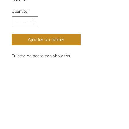
Quantité
*
Ajouter au panier
Pulsera de acero con abalorios.
Contact
Informations
.
+34 621 269 853
Guide d’achat
.
info@eugeniogabarro.com
À propos de nous
.
C/Gran Bretanya, 4,
Igualada (08700), Barcelona
Mon compte
Contacter