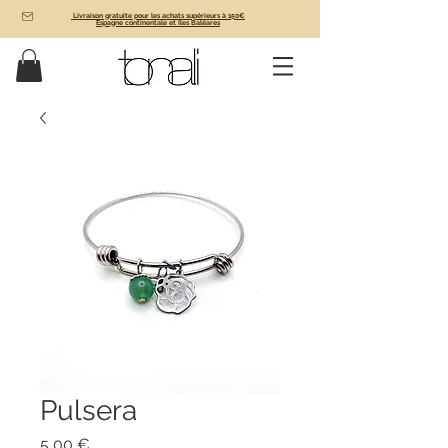
Livraison gratuite pour les achats supérieurs à 150€
Espagne continentale et Îles Baléares
Pulsera
Prix
5,00 €