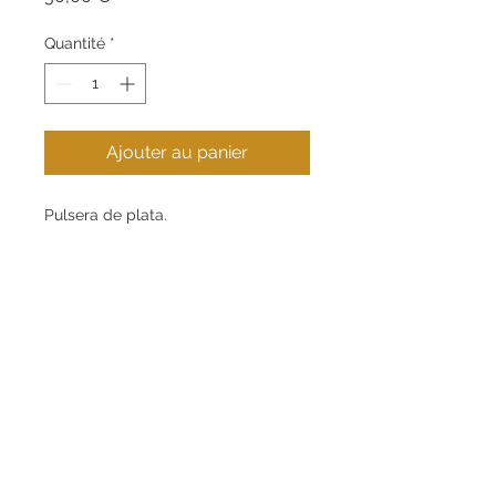
Quantité
*
Ajouter au panier
Pulsera de plata.
Contact
Informations
.
+34 621 269 853
Guide d’achat
.
info@eugeniogabarro.com
À propos de nous
.
C/Gran Bretanya, 4,
Igualada (08700), Barcelona
Mon compte
Contacter