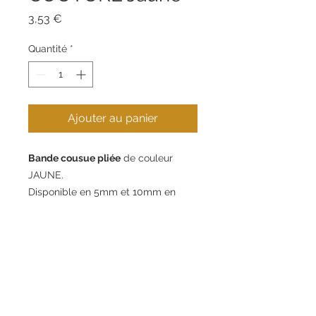
Prix
3,53 €
Quantité
*
Ajouter au panier
Bande cousue pliée
de couleur
JAUNE.
Disponible en 5mm et 10mm en
packs de 1m, 10m ou 10m.
Contact
Informations
.
+34 621 269 853
Guide d’achat
.
info@eugeniogabarro.com
À propos de nous
.
C/Gran Bretanya, 4,