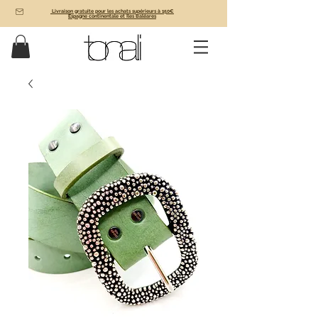
Livraison gratuite pour les achats supérieurs à 150€
Espagne continentale et Îles Baléares