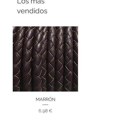
Los más
vendidos
MARRÓN
Precio
6,98 €