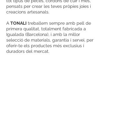
tot tipus de peces, cordons de cuir i més,
pensats per crear les teves pròpies joies i
creacions artesanals.
A
TONALI
treballem sempre amb pell de
primera qualitat, totalment fabricada a
Igualada (Barcelona), i amb la millor
selecció de materials, garantia i servei, per
oferir-te els productes més exclusius i
duradors del mercat.
Gràcies per confiar en nosaltres i en la
nostra passió per l’artesania i la creativitat!
Contacte
Informació
+34 621 269 853
Guia de compra
info@eugeniogabarro.com
Sobre nosaltres
C/Gran Bretanya, 4,
Igualada (08700), Barcelona
El meu compte
Contactar