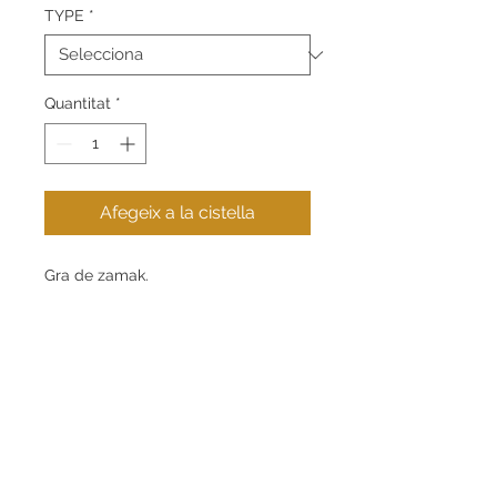
TYPE
*
Quantitat
*
Afegeix a la cistella
Gra de zamak.
Contacte
Informació
+34 621 269 853
Guia de compra
info@eugeniogabarro.com
Sobre nosaltres
C/Gran Bretanya, 4,
Igualada (08700), Barcelona
El meu compte