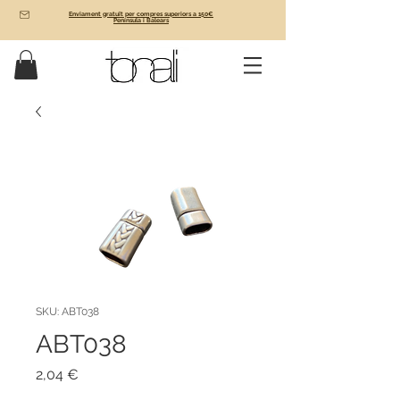
Enviament gratuït per compres superiors a 150€
Península i Balears
SKU: ABT038
ABT038
Price
2,04 €