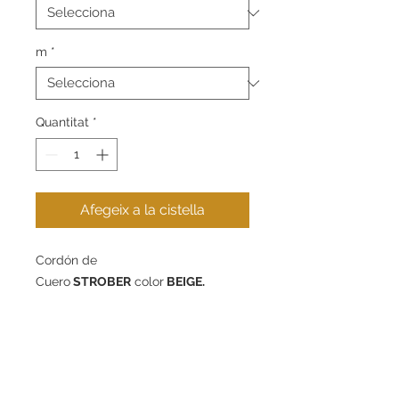
m
*
Quantitat
*
Afegeix a la cistella
Cordón de
Cuero
STROBER
color
BEIGE.
Disponible en 3mm, 5mm y 8mm de
diámetro - packs de 1m, 5m o 10m.
Contacte
Informació