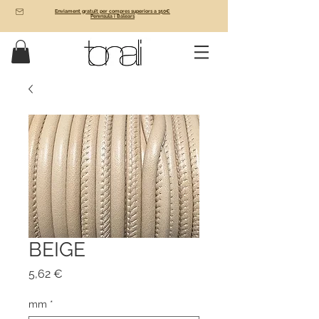
Enviament gratuït per compres superiors a 150€
Península i Balears
BEIGE
Price
5,62 €
mm
*