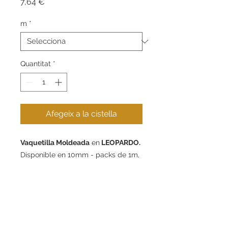
Price
7,64 €
m
*
Quantitat
*
Afegeix a la cistella
Vaquetilla Moldeada
en
LEOPARDO.
Disponible en 10mm - packs de 1m,
5m y 10m.
Contacte
Informació