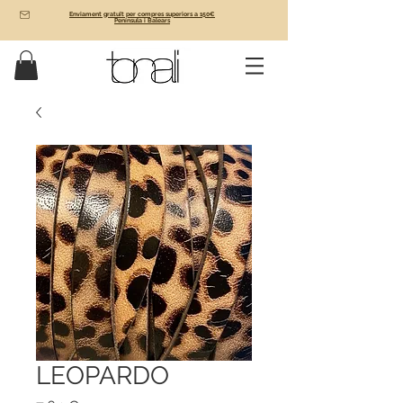
Enviament gratuït per compres superiors a 150€
Península i Balears
LEOPARDO