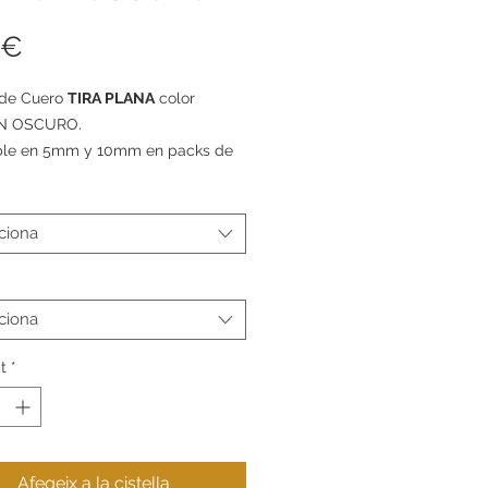
Price
 €
 de Cuero
TIRA PLANA
color
N OSCURO
.
ble en 5mm y 10mm en packs de
e 1m, 5m y 10m.
ciona
ciona
t
*
Afegeix a la cistella