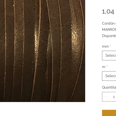
1,04
Cordón
MARRÓ
Disponi
packs d
mm
*
Selec
m
*
Selec
Quantita