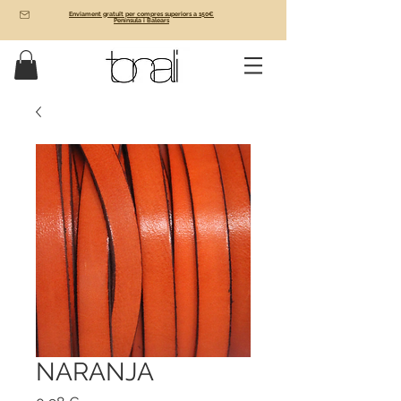
Enviament gratuït per compres superiors a 150€
Península i Balears
NARANJA