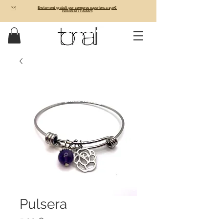
Enviament gratuït per compres superiors a 150€
Península i Balears
Pulsera