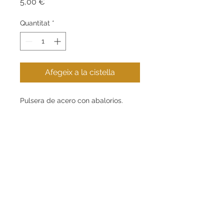
Price
5,00 €
Quantitat
*
Afegeix a la cistella
Pulsera de acero con abalorios.
Contacte
Informació
+34 621 269 853
Guia de compra
info@eugeniogabarro.com
Sobre nosaltres
C/Gran Bretanya, 4,
Igualada (08700), Barcelona
El meu compte
Contactar