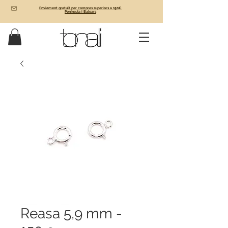
Enviament gratuït per compres superiors a 150€
Península i Balears
Reasa 5,9 mm -