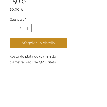
150 o
Price
20,00 €
Quantitat
*
Afegeix a la cistella
Reasa de plata de 5,9 mm de
diàmetre. Pack de 150 unitats.
Contacte
Informació
+34 621 269 853
Guia de compra
info@eugeniogabarro.com
Sobre nosaltres
C/Gran Bretanya, 4,
Igualada (08700), Barcelona
El meu compte