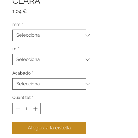
CLARA
Price
1,04 €
mm
*
m
*
Acabado
*
Quantitat
*
Afegeix a la cistella