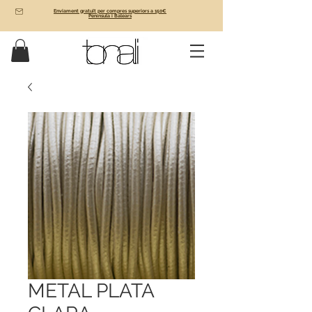
Enviament gratuït per compres superiors a 150€
Península i Balears
METAL PLATA