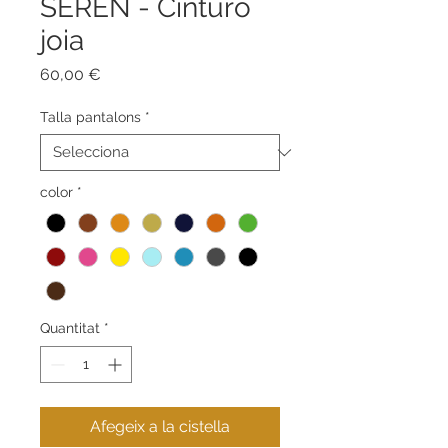
SEREN - Cinturó
joia
Price
60,00 €
Talla pantalons
*
color
*
Quantitat
*
Afegeix a la cistella