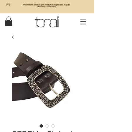
Enviament gratuït per compres superiors a 150€
Península i Balears