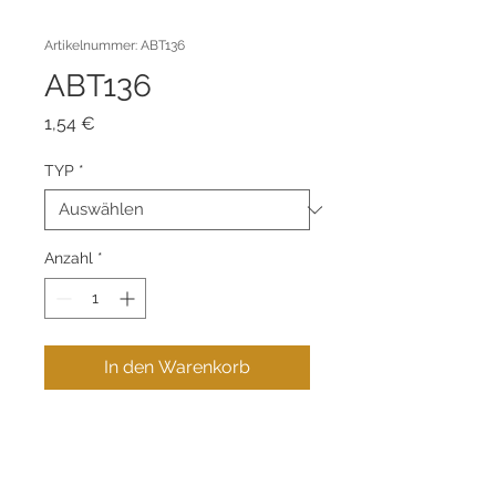
Artikelnummer: ABT136
ABT136
Preis
1,54 €
TYP
*
Anzahl
*
In den Warenkorb
Zamak-Perle.