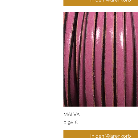
MALVA
Schnellansicht
Preis
0,98 €
In den Warenkorb