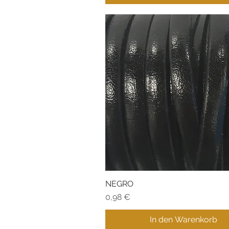
NEGRO
Schnellansicht
Preis
0,98 €
In den Warenkorb