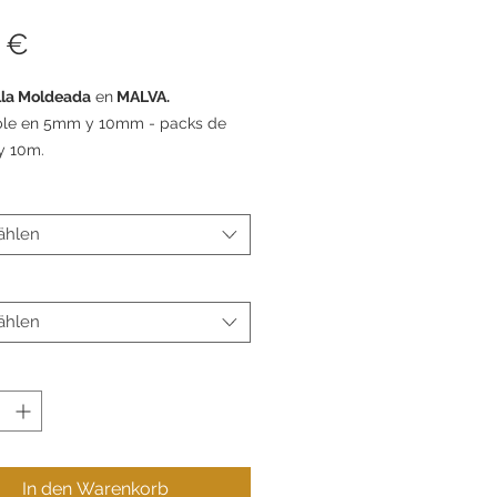
Preis
 €
lla Moldeada
en
MALVA.
ble en 5mm y 10mm - packs de
y 10m.
ählen
ählen
In den Warenkorb