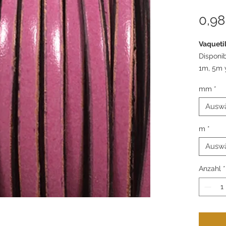
0,98
Vaqueti
Disponi
1m, 5m 
mm
*
Ausw
m
*
Ausw
Anzahl
*