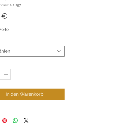
ummer: ABT157
Preis
 €
erle.
ählen
In den Warenkorb