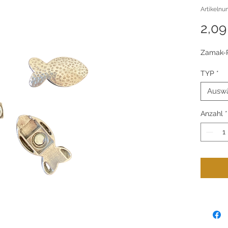
Artikeln
2,09
Zamak-P
TYP
*
Ausw
Anzahl
*