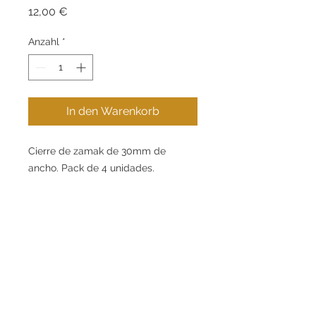
Preis
12,00 €
Anzahl
*
In den Warenkorb
Cierre de zamak de 30mm de
ancho. Pack de 4 unidades.
Kontakt
Informationen
.
+34 621 269 853
Kaufratgeber
.
info@eugeniogabarro.com
Über uns
.
C/Gran Bretanya, 4,
Igualada (08700), Barcelona
Mein Konto
Kontakt Aufnehmen