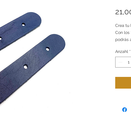
21,0
Crea tu 
Con los 
podrás a
tu diseñ
Anzahl
*
Pack de
siguien
Medi
Cada 
+ 8 t
Dispo
*Tela no