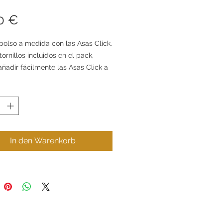
Preis
0 €
bolso a medida con las Asas Click.
tornillos incluidos en el pack,
ñadir fácilmente las Asas Click a
o.
 2 Asas de cuero fabricadas
do técnicas 100% artesanales
da de cada asa: 65 x 2,5 cms
In den Warenkorb
pack incluye 2 asas + 4 refuerzos
ornillos
nibles en 11 colores
 incluida