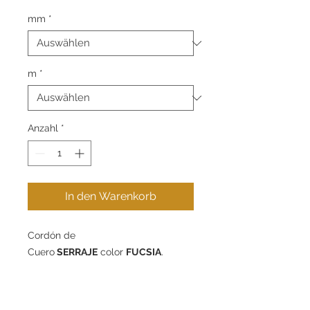
mm
*
m
*
Anzahl
*
In den Warenkorb
Cordón de
Cuero
SERRAJE
color
FUCSIA
.
Disponible en 4mm y 10mm de
diámetro - packs de 1m, 5m o 10m.