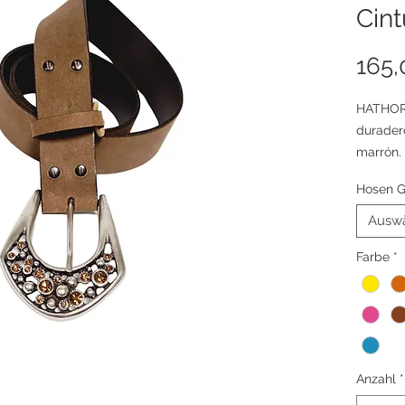
Cint
165,
HATHOR 
duradero
marrón.
Hosen G
Cinturó
alta cal
Ausw
persona
Farbe
*
cuero q
especial
Envío e
Guía de 
Anzahl
*