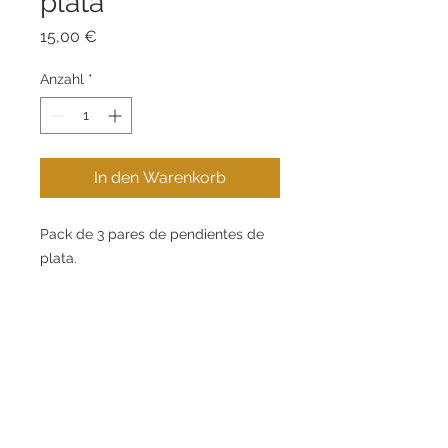
plata
Preis
15,00 €
Anzahl
*
In den Warenkorb
Pack de 3 pares de pendientes de
plata.
Kontakt
Informationen
.
+34 621 269 853
Kaufratgeber
.
info@eugeniogabarro.com
Über uns
.
C/Gran Bretanya, 4,
Igualada (08700), Barcelona
Mein Konto