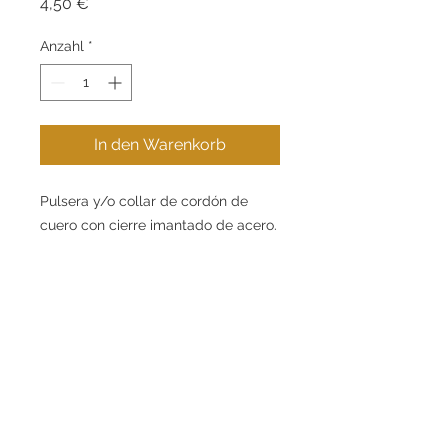
Preis
4,50 €
Anzahl
*
In den Warenkorb
Pulsera y/o collar de cordón de
cuero con cierre imantado de acero.
Kontakt
Informationen
.
+34 621 269 853
Kaufratgeber
.
info@eugeniogabarro.com
Über uns
.
C/Gran Bretanya, 4,
Igualada (08700), Barcelona
Mein Konto
Kontakt Aufnehmen