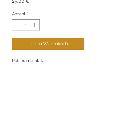
Preis
25,00 €
Anzahl
*
In den Warenkorb
Pulsera de plata.
Kontakt
Informationen
.
+34 621 269 853
Kaufratgeber
.
info@eugeniogabarro.com
Über uns
.
C/Gran Bretanya, 4,
Igualada (08700), Barcelona
Mein Konto
Kontakt Aufnehmen