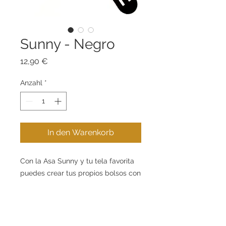
Sunny - Negro
Preis
12,90 €
Anzahl
*
In den Warenkorb
Con la Asa Sunny y tu tela favorita
puedes crear tus propios bolsos con
la técnica Furoshiki. Combina los
colores de la Asa Sunny con tu
tejido y crea tu bolso perfecto para
cada ocasión. La Asa Sunny es el