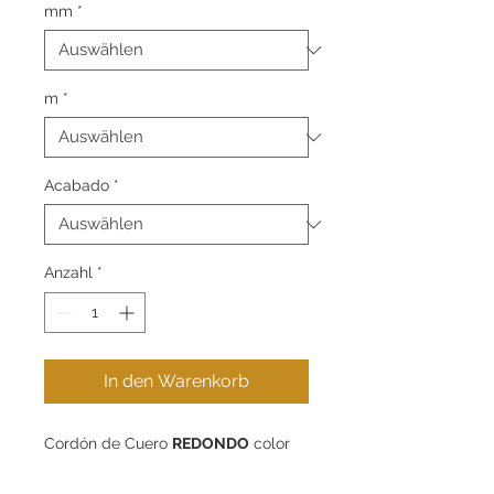
mm
*
m
*
Acabado
*
Anzahl
*
In den Warenkorb
Cordón de Cuero
REDONDO
color
TESTA
.